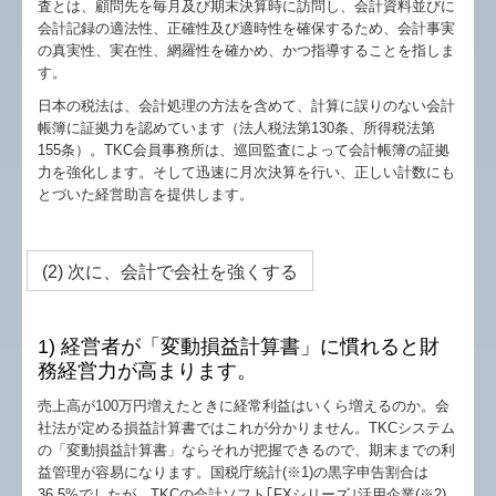
査とは、顧問先を毎月及び期末決算時に訪問し、会計資料並びに
会計記録の適法性、正確性及び適時性を確保するため、会計事実
の真実性、実在性、網羅性を確かめ、かつ指導することを指しま
す。
日本の税法は、会計処理の方法を含めて、計算に誤りのない会計
帳簿に証拠力を認めています（法人税法第130条、所得税法第
155条）。TKC会員事務所は、巡回監査によって会計帳簿の証拠
力を強化します。そして迅速に月次決算を行い、正しい計数にも
とづいた経営助言を提供します。
(2) 次に、会計で会社を強くする
1) 経営者が「変動損益計算書」に慣れると財
務経営力が高まります。
売上高が100万円増えたときに経常利益はいくら増えるのか。会
社法が定める損益計算書ではこれが分かりません。TKCシステム
の「変動損益計算書」ならそれが把握できるので、期末までの利
益管理が容易になります。国税庁統計(※1)の黒字申告割合は
36.5%でしたが、TKCの会計ソフト｢FXシリーズ｣活用企業(※2)