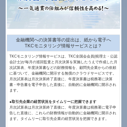
書面添付制度のご紹介
事業計画の作成
スマート業績確認機能
金融機関への決算書等の提出は、紙から電子へ
TKCモニタリング情報サービスとは？
TKCシステムのご紹介
TKCモニタリング情報サービスは、TKC全国会会員(税理士・公認
会計士)が毎月の巡回監査と月次決算を実施したうえで作成した月
月次決算速報サービス
次試算表、年度決算書などの財務情報を、顧問先企業からの依頼
に基づいて、金融機関に開示する無償のクラウドサービスです。
お知らせ
月次試算表は月次決算終了直後に、年度決算書は税務署に決算
書・申告書を電子申告した直後に、自動的に金融機関に開示され
よくある質問
ます。
●取引先企業の経営状況をタイムリーに把握できます
社長メニューASP版
月次試算表は月次決算終了直後に、年度決算書は税務署に電子申
告した直後に、これらの財務情報が自動的に金融機関に開示され
TKCシステムQ&A
ます。タイムリーに取引先企業の経営状況を把握できます。