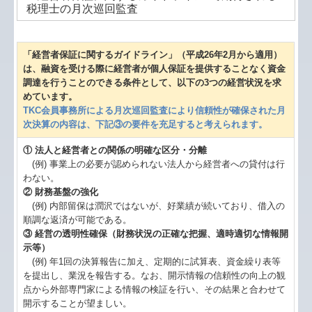
税理士の月次巡回監査
「経営者保証に関するガイドライン」（平成26年2月から適用）
は、融資を受ける際に経営者が個人保証を提供することなく資金
調達を行うことのできる条件として、以下の3つの経営状況を求
めています。
TKC会員事務所による月次巡回監査により信頼性が確保された月
次決算の内容は、下記③の要件を充足すると考えられます。
① 法人と経営者との関係の明確な区分・分離
(例) 事業上の必要が認められない法人から経営者への貸付は行
わない。
② 財務基盤の強化
(例) 内部留保は潤沢ではないが、好業績が続いており、借入の
順調な返済が可能である。
③ 経営の透明性確保（財務状況の正確な把握、適時適切な情報開
示等）
(例) 年1回の決算報告に加え、定期的に試算表、資金繰り表等
を提出し、業況を報告する。なお、開示情報の信頼性の向上の観
点から外部専門家による情報の検証を行い、その結果と合わせて
開示することが望ましい。