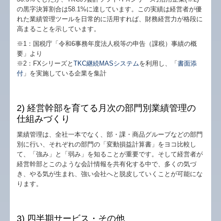
の黒字決算割合は58.1%に達しています。この実績は経営者が優
れた業績管理ツールを日常的に活用すれば、財務経営力が格段に
高まることを示しています。
※1：国税庁「令和6事務年度法人税等の申告（課税）事績の概
要」より
※2：FXシリーズと
TKC継続MASシステム
を利用し、「
書面添
付
」を実施している企業を集計
2) 経営幹部を育てる月次の部門別業績管理の
仕組みづくり
業績管理は、全社一本でなく、部・課・商品グループなどの部門
別に行い、それぞれの部門の「変動損益計算書」をヨコ比較し
て、「強み」と「弱み」を知ることが重要です。そして経営者が
経営幹部とこのような会計情報を共有化する中で、多くの気づ
き、やる気が生まれ、強い会社へと脱皮していくことが可能にな
ります。
3) 四半期サービス・その他