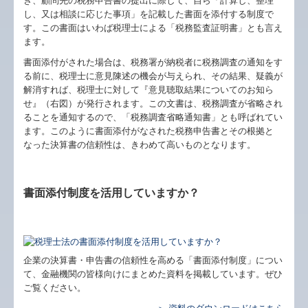
き、顧問先の税務申告書の提出に際して、自ら「計算し、整理
し、又は相談に応じた事項」を記載した書面を添付する制度で
す。この書面はいわば税理士による「税務監査証明書」とも言え
ます。
書面添付がされた場合は、税務署が納税者に税務調査の通知をす
る前に、税理士に意見陳述の機会が与えられ、その結果、疑義が
解消すれば、税理士に対して『意見聴取結果についてのお知ら
せ』（右図）が発行されます。この文書は、税務調査が省略され
ることを通知するので、「税務調査省略通知書」とも呼ばれてい
ます。このように書面添付がなされた税務申告書とその根拠と
なった決算書の信頼性は、きわめて高いものとなります。
書面添付制度を活用していますか？
企業の決算書・申告書の信頼性を高める「書面添付制度」につい
て、金融機関の皆様向けにまとめた資料を掲載しています。ぜひ
ご覧ください。