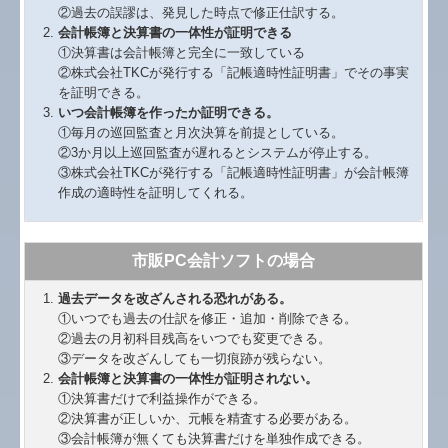
②過去の誤謬は、発見した時点で修正仕訳する。
会計帳簿と決算書の一体性が証明できる
①決算書は会計帳簿と完全に一致している
②株式会社TKCが発行する「記帳適時性証明書」でその事実
を証明できる。
いつ会計帳簿を作ったか証明できる。
①毎月の巡回監査と月次決算を前提としている。
②3か月以上巡回監査が遅れるとシステムが停止する。
③株式会社TKCが発行する「記帳適時性証明書」が会計帳簿
作成の適時性を証明してくれる。
市販PC会計ソフトの場合
過去データを改ざんされる恐れがある。
①いつでも過去の仕訳を修正・追加・削除できる。
②過去の月初科目残高をいつでも変更できる。
③データを改ざんしても一切痕跡が残らない。
会計帳簿と決算書の一体性が証明されない。
①決算書だけで利益操作ができる。
②決算書が正しいか、元帳を精査する必要がある。
③会計帳簿が無くても決算書だけを単独作成できる。