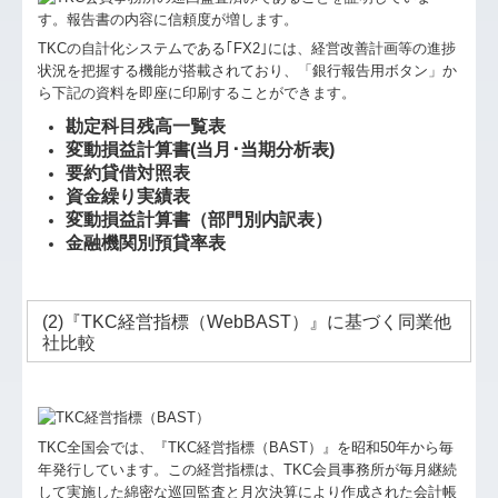
TKCの自計化システムである｢FX2｣には、経営改善計画等の進捗
状況を把握する機能が搭載されており、「銀行報告用ボタン」か
ら下記の資料を即座に印刷することができます。
勘定科目残高一覧表
変動損益計算書(当月･当期分析表)
要約貸借対
照表
資金繰り実績表
変動損益計算書（部門別内訳表）
金融機関別預貸率表
(2)『TKC経営指標（WebBAST）』に基づく同業他
社比較
TKC全国会では、『TKC経営指標（BAST）』を昭和50年から毎
年発行しています。この経営指標は、TKC会員事務所が毎月継続
して実施した綿密な巡回監査と月次決算により作成された会計帳