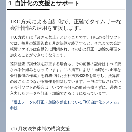
１
自計化の支援とサポート
TKC方式による自計化で、正確でタイムリーな
会計情報の活用を支援します。
TKC方式とは「改ざん禁止」ということです。TKCの会計ソフト
では、毎月の巡回監査と月次決算が終了すると、それまでの会計
帳簿ファイルは自動的に閉鎖され、そのあと訂正・加除の処理を
加えることができなくなります。
巡回監査で誤仕訳を訂正する場合も、その前後の記録はすべて残
される仕組みとなっています。この措置により「適時かつ正確な
会計帳簿の作成」を義務づけた会社法第432条を遵守し、決算書
の改ざんにつながる操作を排除しています。一般に市販されてい
る会計ソフトの場合は、いつでも何らの痕跡も残さずに、過去に
入力したデータを訂正・加除できるようになっています。
「過去データの訂正・加除を禁止しているTKC自計化システム」
参照
(1) 月次決算体制の構築支援