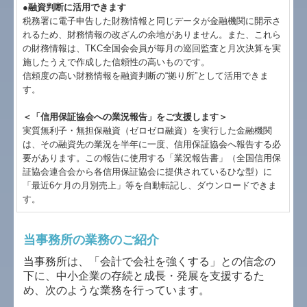
経営者お役立ち情報
●融資判断に活用できます
税務署に電子申告した財務情報と同じデータが金融機関に開示さ
補助金・助成金・融資情報
れるため、財務情報の改ざんの余地がありません。また、これら
の財務情報は、TKC全国会会員が毎月の巡回監査と月次決算を実
施したうえで作成した信頼性の高いものです。
関与先向け融資商品ご紹介
信頼度の高い財務情報を融資判断の“拠り所”として活用できま
す。
経営改善オンデマンド講座
＜「信用保証協会への業況報告」をご支援します＞
個人情報保護方針
実質無利子・無担保融資（ゼロゼロ融資）を実行した金融機関
は、その融資先の業況を半年に一度、信用保証協会へ報告する必
関連リンク
要があります。この報告に使用する「業況報告書」（全国信用保
証協会連合会から各信用保証協会に提供されているひな型）に
「最近6ケ月の月別売上」等を自動転記し、ダウンロードできま
リンク集
す。
お問合せ
当事務所の業務のご紹介
保険代理店等における勧誘方針
当事務所は、「会計で会社を強くする」との信念の
下に、中小企業の存続と成長・発展を支援するた
め、次のような業務を行っています。