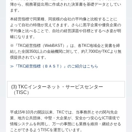
簿から、税務署提出用に作成された決算書を基礎データとしてい
ます。
本経営指標で同業種、同規模の会社の平均像と比較することに
よって自社の特徴が見えてきます。さらに黒字企業や優良企業の
平均像と比べることで、自社の経営課題や目標とするべき姿が明
確になります。
※『TKC経営指標（WebBAST）』は、各TKC地域会と覚書を締
結した全国350以上の金融機関に対して、約7,700IDがTKCより無
償提供されています。
≫『TKC経営指標（ＢＡＳＴ）』のご紹介はこちら
(3) TKCインターネット・サービスセンター
（TISC）
平成15年10月の開設以来、TKCでは、当事務所とその関与先企
業、地方公共団体、中堅・大企業が、安全かつ安心なICT環境で
情報システムを利用し、万一の事態にも業務を維持・継続させる
ことができるようTISCを運営しています。