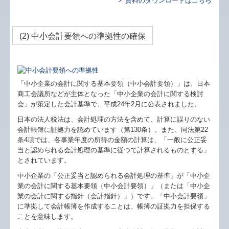
＞ 資料のダウンロードはこちら
(2) 中小会計要領への準拠性の確保
「中小企業の会計に関する基本要領（中小会計要領）」は、日本
商工会議所などが主体となった「中小企業の会計に関する検討
会」が策定した会計基準で、平成24年2月に公表されました。
日本の法人税法は、会計処理の方法を含めて、計算に誤りのない
会計帳簿に証拠力を認めています（第130条）。また、同法第22
条4項では、各事業年度の所得の金額の計算は、「一般に公正妥
当と認められる会計処理の基準に従つて計算されるものとする」
とされています。
中小企業の「公正妥当と認められる会計処理の基準」が「中小企
業の会計に関する基本要領（中小会計要領）」（または「中小企
業の会計に関する指針（会計指針）」）です。「中小会計要領」
に準拠して会計帳簿を作成することは、帳簿の証拠力を担保する
ことを意味します。