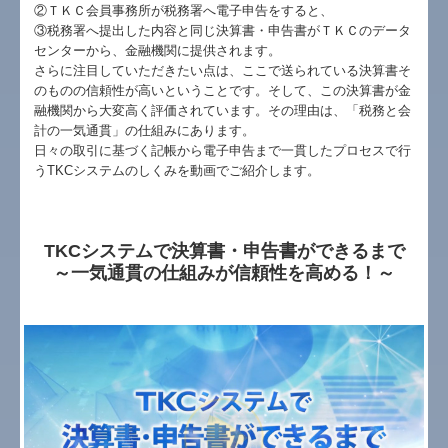
②ＴＫＣ会員事務所が税務署へ電子申告をすると、
③税務署へ提出した内容と同じ決算書・申告書がＴＫＣのデータ
早期経営改善計画の策定支援
センターから、金融機関に提供されます。
さらに注目していただきたい点は、ここで送られている決算書そ
活動報告
のものの信頼性が高いということです。そして、この決算書が金
融機関から大変高く評価されています。その理由は、「税務と会
計の一気通貫」の仕組みにあります。
スタッフ紹介
日々の取引に基づく記帳から電子申告まで一貫したプロセスで行
うTKCシステムのしくみを動画でご紹介します。
金融機関の皆様へ
経営改善の支援
TKCシステムで決算書・申告書ができるまで
セミナー案内
～一気通貫の仕組みが信頼性を高める！～
料金について
ちょっといいお話
毎月、貴社を訪問します
部門別業績管理の導入