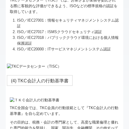
TKCデータセンター（TISC）では、お客さまが業務を委託され
る際に客観的な評価ができるよう、ISOなどの標準規格の認証を
取得しています。
ISO／IEC27001：情報セキュリティマネジメントシステム認
証
ISO／IEC27017：ISMSクラウドセキュリティ認証
ISO／IEC27018：パブリッククラウド環境における個人情報
保護認証
ISO／IEC20000：ITサービスマネジメントシステム認証
(4) TKC会計人の行動基準書
TKC全国会では、TKC会員の行動規範として『TKC会計人の行動
基準書』を自ら定めています。
その目的は、税務・会計の専門家として、高度な職業倫理と優れ
た専門的能力を堅持し、国家、関与先、金融機関、その他すべて