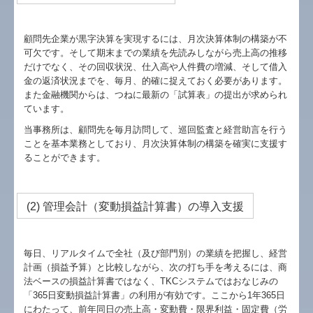
顧問先企業が黒字決算を実現するには、月次決算体制の構築が不
可欠です。そして期末までの業績を先読みしながら売上高の推移
だけでなく、その回収状況、仕入高や人件費の増減、そして借入
金の返済状況までを、毎月、的確に捉えておく必要があります。
また金融機関からは、つねに最新の「試算表」の提出が求められ
ています。
当事務所は、顧問先を毎月訪問して、巡回監査と経営助言を行う
ことを基本業務としており、月次決算体制の構築を確実に支援す
ることができます。
(2) 管理会計（変動損益計算書）の導入支援
毎日、リアルタイムで全社（及び部門別）の業績を把握し、経営
計画（損益予算）と比較しながら、次の打ち手を考えるには、商
法ベースの損益計算書ではなく、TKCシステムではおなじみの
「365日変動損益計算書」の利用が有効です。ここから1年365日
にわたって、前年同日の売上高・変動費・限界利益・固定費（労