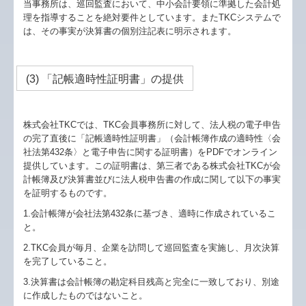
当事務所は、巡回監査において、中小会計要領に準拠した会計処
理を指導することを絶対要件としています。またTKCシステムで
は、その事実が決算書の個別注記表に明示されます。
(3) 「記帳適時性証明書」の提供
株式会社TKCでは、TKC会員事務所に対して、法人税の電子申告
の完了直後に「記帳適時性証明書」（会計帳簿作成の適時性〈会
社法第432条〉と電子申告に関する証明書）をPDFでオンライン
提供しています。この証明書は、第三者である株式会社TKCが会
計帳簿及び決算書並びに法人税申告書の作成に関して以下の事実
を証明するものです。
1.会計帳簿が会社法第432条に基づき、適時に作成されているこ
と。
2.TKC会員が毎月、企業を訪問して巡回監査を実施し、月次決算
を完了していること。
3.決算書は会計帳簿の勘定科目残高と完全に一致しており、別途
に作成したものではないこと。