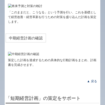
経営者お役立ち情報
補助金・助成金・融資情報
「このままだと、こうなる」という予測を行い、これを基礎とし
て経営改善・経営革新を行うための対策を盛り込んだ計画を策定
関与先向け融資商品ご紹介
します。
経営改善オンデマンド講座
中期経営計画の確認
個人情報保護方針
関連リンク
策定した計画を達成するための具体的な行動計画をまとめ、計画
リンク集
書を完成させます。
お問合せ
▲ 戻る
保険代理店等における勧誘方針
「短期経営計画」の策定をサポート