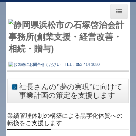
ホーム
事務所紹介
業務案内
経営革新等支援機関
経営理念
社長さんの”夢の実現”に向けて
事業計画の策定を支援します
税理士変更をお考えの方へ
創業をお考えの方へ
業績管理体制の構築による黒字化体質への
相続でお困りの方へ
転換をご支援します
5年後の会社みたくありませんか？