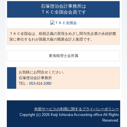
石塚啓治会計事務所は
ＴＫＣ全国会会員です
ＴＫＣ全国会は、租税正義の実現をめざし関与先企業の永続的繁
栄に奉仕するわが国最大級の職業会計人集団です。
東海税理士会所属
お気軽にお問合せください。
石塚啓治会計事務所
TEL：
053-414-1080
外部サービスの利用に関するプライバシーポリシー
Copyright (c) 2026 Keiji Ishizuka Accounting office All Rights
Reserved.