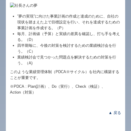
早期経営改善計画の策定支援
”夢の実現”に向けた事業計画の作成と達成のために、自社の
現状を踏まえた上で目標設定を行い、それを達成するための
活動報告
事業計画を作成する。（P）
毎月、計画値（予算）と実績の差異を確認し、打ち手を考え
スタッフ紹介
る。（D）
四半期毎に、今後の対策を検討するための業績検討会を行
う。（C）
金融機関の皆様へ
業績検討会で見つかった問題点を解決するための対策を行
う。（A)
経営改善の支援
このような業績管理体制（PDCA※サイクル）を社内に構築する
ことが重要です。
セミナー案内
※PDCA : Plan(計画）、Do（実行）、Check（検証）、
料金について
Action（対策）
ちょっといいお話
▲ 戻る
毎月、貴社を訪問します
部門別業績管理の導入