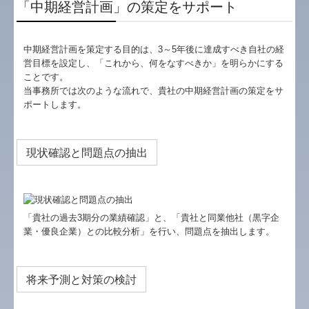
「中期経営計画」の策定をサポート
書面添付制度のご紹介
中期経営計画を策定する目的は、3～5年後に達成すべき自社の経
事業計画の作成
営目標を設定し、「これから、何をなすべきか」を明らかにする
ことです。
当事務所では次のような流れで、貴社の中期経営計画の策定をサ
スマート業績確認機能
ポートします。
TKCシステムのご紹介
現状確認と問題点の抽出
月次決算速報サービス
お知らせ
よくある質問
「貴社の過去3期分の業績確認」と、「貴社と同業他社（黒字企
業・優良企業）との比較分析」を行い、問題点を抽出します。
社長メニューASP版
TKCシステムQ&A
将来予測と対策の検討